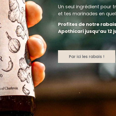
Un seul ingrédient pour t
et tes marinades en que
Profites de notre rabais
Apothicari jusqu’au 12 ju
Par ici les rabais !