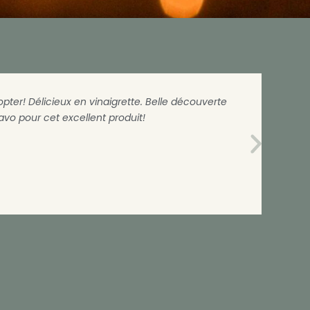
opter! Délicieux en vinaigrette. Belle découverte
Produ
vo pour cet excellent produit!
parta
Chri