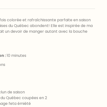
 fois colorée et rafraîchissante parfaite en saison
raises du Québec abondent! Elle est inspirée de ma
ait un devoir de manger autant avec la bouche
n :
10 minutes
ons
lun de saison
es du Québec coupées en 2
mage feta émiété