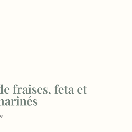
 fraises, feta et
marinés
te