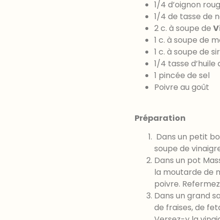
1/4 d’oignon rou
1/4 de tasse de n
2 c. à soupe de
V
1 c. à soupe de 
1 c. à soupe de s
1/4 tasse d’huile 
1 pincée de sel
Poivre au goût
Préparation
Dans un petit bol
soupe de vinaigre
Dans un pot Masso
la moutarde de mea
poivre. Refermez
Dans un grand sal
de fraises, de fe
Versez-y la vinai