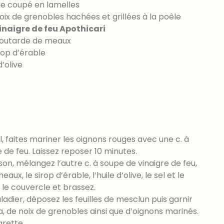
ge coupé en lamelles
oix de grenobles hachées et grillées à la poêle
inaigre de feu Apothicari
moutarde de meaux
irop d’érable
d’olive
, faites mariner les oignons rouges avec une c. à
 de feu. Laissez reposer 10 minutes.
n, mélangez l’autre c. à soupe de vinaigre de feu,
ux, le sirop d’érable, l’huile d’olive, le sel et le
 le couvercle et brassez.
adier, déposez les feuilles de mesclun puis garnir
ta, de noix de grenobles ainsi que d’oignons marinés.
grette.